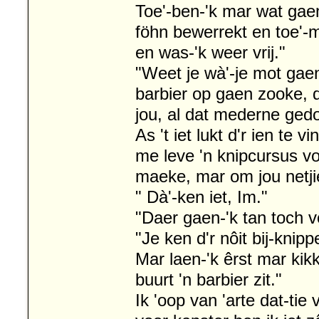
Toe'-ben-'k mar wat gaen
föhn bewerrekt en toe'-mo
en was-'k weer vrij."
"Weet je wà'-je mot ga
barbier op gaen zooke, d
jou, al dat mederne ged
As 't iet lukt d'r ien te 
me leve 'n knipcursus vol
maeke, mar om jou netjie
" Dà'-ken iet, Im."
"Daer gaen-'k tan toch v
"Je ken d'r nôit bij-knippe
Mar laen-'k êrst mar kikk
buurt 'n barbier zit."
Ik 'oop van 'arte dat-tie