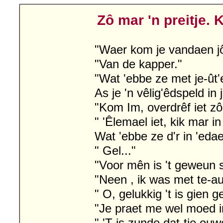
Zô mar 'n preitje.
"Waer kom je vandaen jô
"Van de kapper."
"Wat 'ebbe ze met je-ût'
As je 'n vêlig'êdspeld in 
"Kom Im, overdrêf iet zô
" 'Êlemael iet, kik mar in
Wat 'ebbe ze d'r in 'eda
" Gel..."
"Voor mên is 't geweun 
"Neen , ik was met te-au
" O, gelukkig 't is gien g
"Je praet me wel moed i