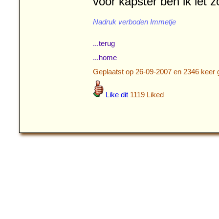
voor kapster ben ik iet zô
Nadruk verboden Immetje
...terug
...home
Geplaatst op 26-09-2007 en 2346 keer 
Like dit
1119 Liked