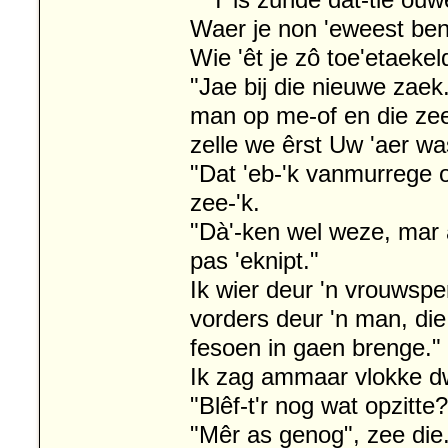
" 'T is zunde dat-tie ouw
Waer je non 'eweest ben,
Wie 'êt je zô toe'etaekel
"Jae bij die nieuwe zaek.
man op me-of en die zee
zelle we êrst Uw 'aer wa
"Dat 'eb-'k vanmurrege o
zee-'k.
"Dà'-ken wel weze, mar a
pas 'eknipt."
Ik wier deur 'n vrouwsp
vorders deur 'n man, die
fesoen in gaen brenge."
Ik zag ammaar vlokke dw
"Blêf-t'r nog wat opzitte?
"Mêr as genog", zee die