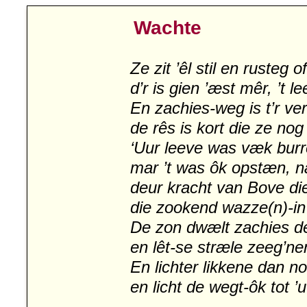
Wachte
Ze zit ’êl stil en rusteg 
d’r is gien ’æst mêr, ’t l
En zachies-weg is t’r ve
de rês is kort die ze nog
‘Uur leeve was væk burr
mar ’t was ôk opstæn, næ
deur kracht van Bove di
die zookend wazze(n)-in 
De zon dwælt zachies de
en lêt-se stræle zeeg’ne
En lichter likkene dan n
en licht de wegt-ôk tot ’