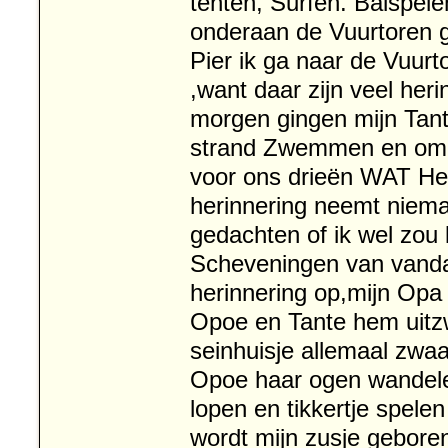
tenten, Surfen. Balspele
onderaan de Vuurtoren ge
Pier ik ga naar de Vuurt
,want daar zijn veel her
morgen gingen mijn Tant
strand Zwemmen en om 7
voor ons drieën WAT Heer
herinnering neemt niema
gedachten of ik wel zo
Scheveningen van vanda
herinnering op,mijn Opa 
Opoe en Tante hem uitzw
seinhuisje allemaal zwa
Opoe haar ogen wandele
lopen en tikkertje spele
wordt mijn zusje gebore