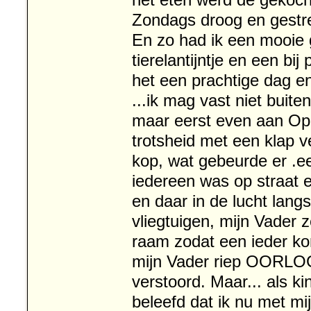
het eten werd de gekoc
Zondags droog en gestre
En zo had ik een mooie g
tierelantijntje en een b
het een prachtige dag en
...ik mag vast niet buite
maar eerst even aan Opo
trotsheid met een klap v
kop, wat gebeurde er .ee
iedereen was op straat e
en daar in de lucht lang
vliegtuigen, mijn Vader 
raam zodat een ieder ko
mijn Vader riep OORLOG!
verstoord. Maar... als ki
beleefd dat ik nu met mij