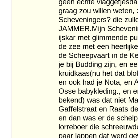
geen echte vlaggetjesda
graag zou willen weten, 
Scheveningers? die zull
JAMMER.Mijn Schevening
ijskar met glimmende pu
de zee met een heerlijk
de Scheepvaart in de Ke
je bij Budding zijn, en e
kruidkaas(nu het dat blok
en ook had je Nota, en 
Osse babykleding., en e
bekend) was dat niet Mar
Gaffelstraat en Raats d
en dan was er de schelp
lorreboer die schreeuwde
paar lappen dat werd g