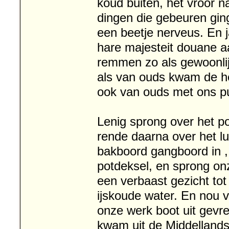
koud buiten, het vroor na
dingen die gebeuren gin
een beetje nerveus. En
hare majesteit douane a
remmen zo als gewoonlij
als van ouds kwam de hel
ook van ouds met ons pu
Lenig sprong over het p
rende daarna over het l
bakboord gangboord in ,
potdeksel, en sprong on
een verbaast gezicht tot
ijskoude water. En nou vr
onze werk boot uit gev
kwam uit de Middellands