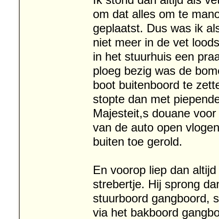
Ik stond dan altijd als v
om dat alles om te mano
geplaatst. Dus was ik a
niet meer in de vet loo
in het stuurhuis een pra
ploeg bezig was de bom
boot buitenboord te zett
stopte dan met piepend
Majesteit,s douane voor
van de auto open vloge
buiten toe gerold.
En voorop liep dan altij
strebertje. Hij sprong da
stuurboord gangboord, s
via het bakboord gangboo