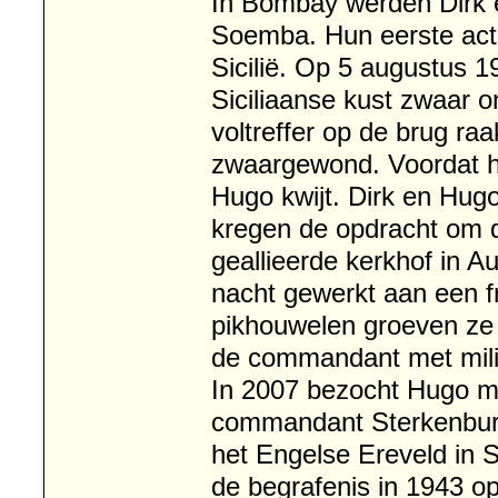
In Bombay werden Dirk 
Soemba. Hun eerste act
Sicilië. Op 5 augustus
Siciliaanse kust zwaar 
voltreffer op de brug r
zwaargewond. Voordat hij 
Hugo kwijt. Dirk en Hu
kregen de opdracht om 
geallieerde kerkhof in 
nacht gewerkt aan een fr
pikhouwelen groeven ze 
de commandant met mili
In 2007 bezocht Hugo me
commandant Sterkenburg
het Engelse Ereveld in S
de begrafenis in 1943 o