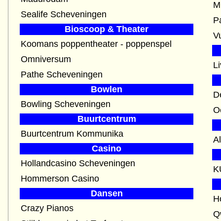
M
Sealife Scheveningen
P
Bioscoop & Theater
V
Koomans poppentheater - poppenspel
Omniversum
L
Pathe Scheveningen
Bowlen
D
Bowling Scheveningen
O
Buurtcentrum
Buurtcentrum Kommunika
A
Casino
Hollandcasino Scheveningen
K
Hommerson Casino
Dansen
H
Crazy Pianos