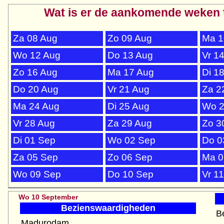
Wat is er de aankomende weken 
Za 08 Aug
Zo 09 Aug
Ma 1
Wo 12 Aug
Do 13 Aug
Vr 1
Zo 16 Aug
Ma 17 Aug
Di 1
Do 20 Aug
Vr 21 Aug
Za 2
Ma 24 Aug
Di 25 Aug
Wo 2
Vr 28 Aug
Za 29 Aug
Zo 3
Di 01 Sep
Wo 02 Sep
Do 0
Za 05 Sep
Zo 06 Sep
Ma 0
Wo 09 Sep
Do 10 Sep
Vr 1
Wo 10 September
Bezienswaardigheden
B
Madurodam