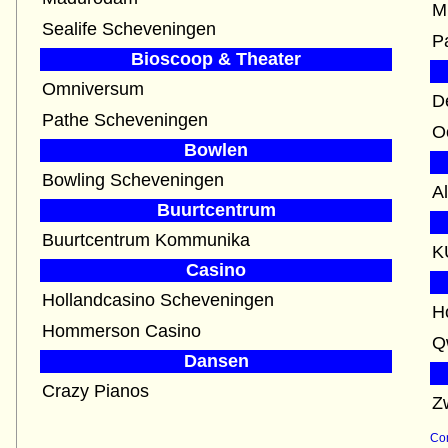
M
Sealife Scheveningen
P
Bioscoop & Theater
Omniversum
D
Pathe Scheveningen
O
Bowlen
Bowling Scheveningen
A
Buurtcentrum
Buurtcentrum Kommunika
K
Casino
Hollandcasino Scheveningen
H
Hommerson Casino
Dansen
Crazy Pianos
Z
Con