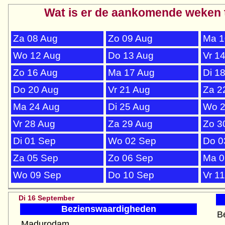
Wat is er de aankomende weken 
Za 08 Aug
Zo 09 Aug
Ma 1
Wo 12 Aug
Do 13 Aug
Vr 1
Zo 16 Aug
Ma 17 Aug
Di 1
Do 20 Aug
Vr 21 Aug
Za 2
Ma 24 Aug
Di 25 Aug
Wo 2
Vr 28 Aug
Za 29 Aug
Zo 3
Di 01 Sep
Wo 02 Sep
Do 0
Za 05 Sep
Zo 06 Sep
Ma 0
Wo 09 Sep
Do 10 Sep
Vr 1
Di 16 September
Bezienswaardigheden
B
Madurodam