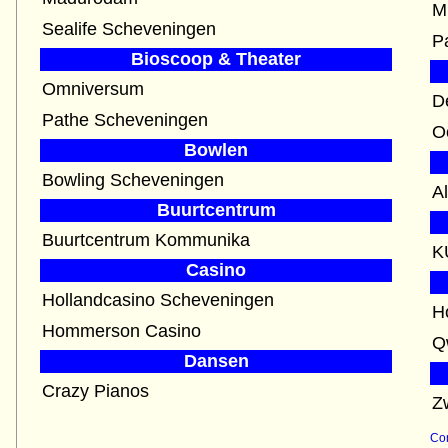
M
Sealife Scheveningen
P
Bioscoop & Theater
Omniversum
D
Pathe Scheveningen
O
Bowlen
Bowling Scheveningen
A
Buurtcentrum
Buurtcentrum Kommunika
K
Casino
Hollandcasino Scheveningen
H
Hommerson Casino
Dansen
Crazy Pianos
Z
Con