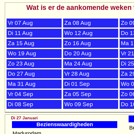
Wat is er de aankomende weken 
Vr 07 Aug
Za 08 Aug
Zo 0
Di 11 Aug
Wo 12 Aug
Do 1
Za 15 Aug
Zo 16 Aug
Ma 1
Wo 19 Aug
Do 20 Aug
Vr 2
Zo 23 Aug
Ma 24 Aug
Di 2
Do 27 Aug
Vr 28 Aug
Za 2
Ma 31 Aug
Di 01 Sep
Wo 0
Vr 04 Sep
Za 05 Sep
Zo 0
Di 08 Sep
Wo 09 Sep
Do 1
Di 27 Januari
Bezienswaardigheden
B
Madurodam