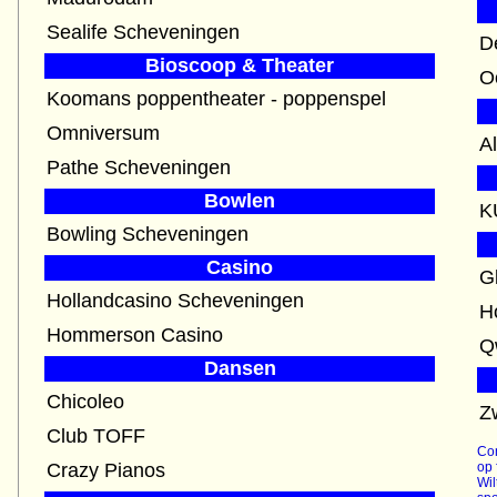
Sealife Scheveningen
D
Bioscoop & Theater
O
Koomans poppentheater - poppenspel
Omniversum
A
Pathe Scheveningen
Bowlen
K
Bowling Scheveningen
Casino
G
Hollandcasino Scheveningen
H
Hommerson Casino
Dansen
Chicoleo
Z
Club TOFF
Con
Crazy Pianos
op 
Wil