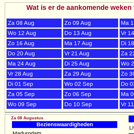
Wat is er de aankomende weken 
Za 08 Aug
Zo 09 Aug
Ma 1
Wo 12 Aug
Do 13 Aug
Vr 1
Zo 16 Aug
Ma 17 Aug
Di 1
Do 20 Aug
Vr 21 Aug
Za 2
Ma 24 Aug
Di 25 Aug
Wo 2
Vr 28 Aug
Za 29 Aug
Zo 3
Di 01 Sep
Wo 02 Sep
Do 0
Za 05 Sep
Zo 06 Sep
Ma 0
Wo 09 Sep
Do 10 Sep
Vr 1
Za 08 Augustus
Bezienswaardigheden
L
Madurodam