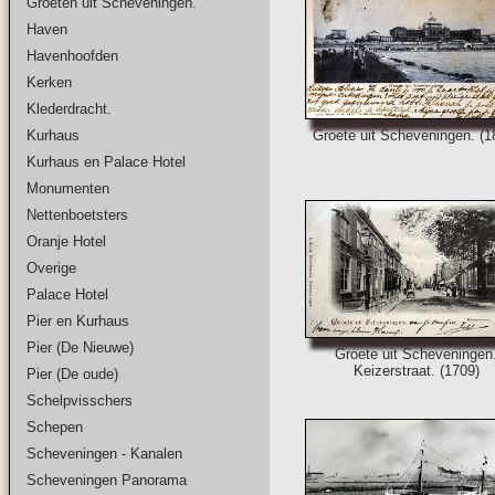
Groeten uit Scheveningen.
Haven
Havenhoofden
Kerken
Klederdracht.
Kurhaus
Groete uit Scheveningen. (1
Kurhaus en Palace Hotel
Monumenten
Nettenboetsters
Oranje Hotel
Overige
Palace Hotel
Pier en Kurhaus
Pier (De Nieuwe)
Groete uit Scheveningen
Keizerstraat. (1709)
Pier (De oude)
Schelpvisschers
Schepen
Scheveningen - Kanalen
Scheveningen Panorama