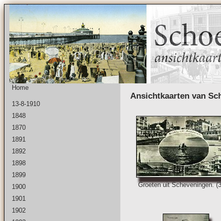
Home
Ansichtkaarten van Sc
13-8-1910
1848
1870
1891
1892
1898
1899
Groeten uit Scheveningen. (
1900
1901
1902