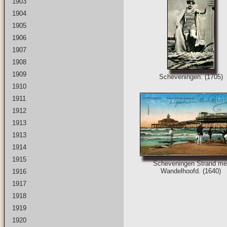
1903
1904
1905
1906
1907
1908
1909
Scheveningen. (1705)
1910
1911
1912
1913
1913
1914
1915
Scheveningen Strand me
Wandelhoofd. (1640)
1916
1917
1918
1919
1920