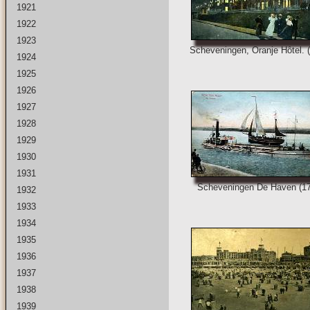
1921
1922
1923
Scheveningen, Oranje Hôtel. 
1924
1925
1926
1927
1928
1929
1930
1931
Scheveningen De Haven (1
1932
1933
1934
1935
1936
1937
1938
1939