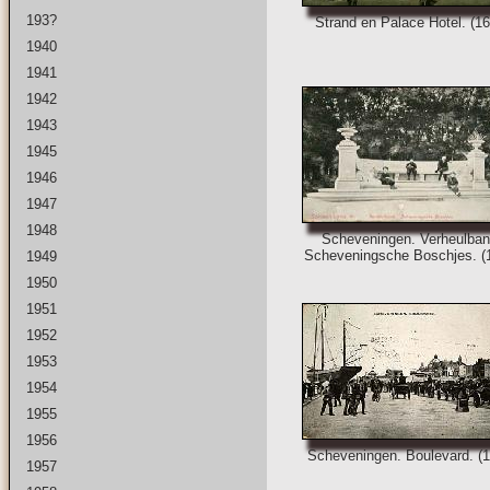
193?
Strand en Palace Hotel. (16
1940
1941
1942
1943
1945
1946
1947
1948
Scheveningen. Verheulban
Scheveningsche Boschjes. (
1949
1950
1951
1952
1953
1954
1955
1956
Scheveningen. Boulevard. (1
1957