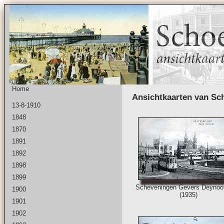
Home
Ansichtkaarten van Sc
13-8-1910
1848
1870
1891
1892
1898
1899
Scheveningen Gevers Deynoot
1900
(1935)
1901
1902