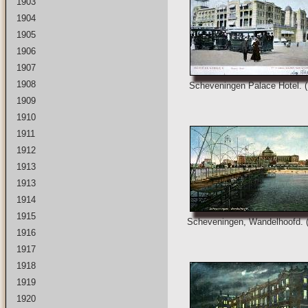
1903
1904
1905
1906
1907
1908
Scheveningen Palace Hotel. (
1909
1910
1911
1912
1913
1913
1914
1915
Scheveningen, Wandelhoofd. 
1916
1917
1918
1919
1920