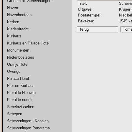
Groeten uit Scheveningen.
Titel:
Scheve
Haven
Uitgave:
Kruger 
Havenhoofden
Poststempel:
Niet be
Bekeken:
1545 k
Kerken
Klederdracht.
Kurhaus
Kurhaus en Palace Hotel
Monumenten
Nettenboetsters
Oranje Hotel
Overige
Palace Hotel
Pier en Kurhaus
Pier (De Nieuwe)
Pier (De oude)
Schelpvisschers
Schepen
Scheveningen - Kanalen
Scheveningen Panorama