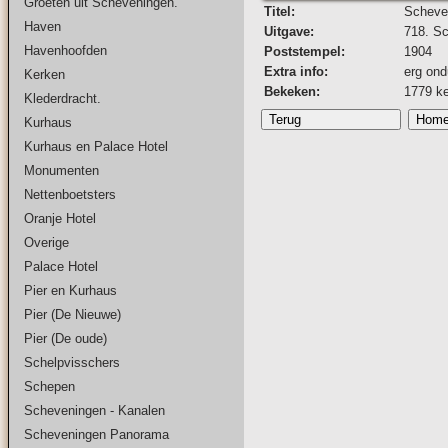
Groeten uit Scheveningen.
Titel:
Scheven
Haven
Uitgave:
718. S
Havenhoofden
Poststempel:
1904
Extra info:
erg ond
Kerken
Bekeken:
1779 k
Klederdracht.
Kurhaus
Kurhaus en Palace Hotel
Monumenten
Nettenboetsters
Oranje Hotel
Overige
Palace Hotel
Pier en Kurhaus
Pier (De Nieuwe)
Pier (De oude)
Schelpvisschers
Schepen
Scheveningen - Kanalen
Scheveningen Panorama