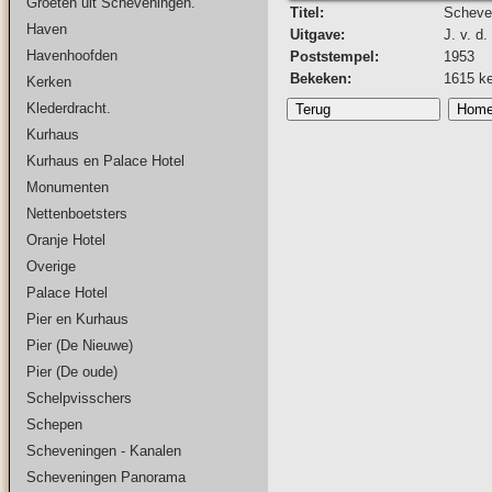
Groeten uit Scheveningen.
Titel:
Scheven
Haven
Uitgave:
J. v. d
Havenhoofden
Poststempel:
1953
Bekeken:
1615 k
Kerken
Klederdracht.
Kurhaus
Kurhaus en Palace Hotel
Monumenten
Nettenboetsters
Oranje Hotel
Overige
Palace Hotel
Pier en Kurhaus
Pier (De Nieuwe)
Pier (De oude)
Schelpvisschers
Schepen
Scheveningen - Kanalen
Scheveningen Panorama