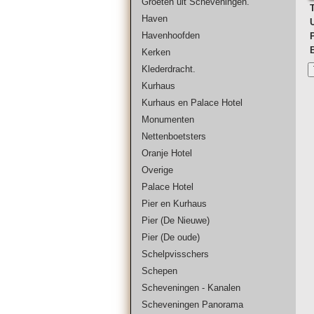
Groeten uit Scheveningen.
T
Haven
Havenhoofden
Kerken
Klederdracht.
Kurhaus
Kurhaus en Palace Hotel
Monumenten
Nettenboetsters
Oranje Hotel
Overige
Palace Hotel
Pier en Kurhaus
Pier (De Nieuwe)
Pier (De oude)
Schelpvisschers
Schepen
Scheveningen - Kanalen
Scheveningen Panorama