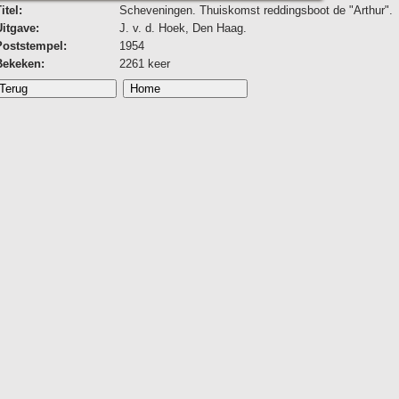
itel:
Scheveningen. Thuiskomst reddingsboot de "Arthur".
Uitgave:
J. v. d. Hoek, Den Haag.
Poststempel:
1954
Bekeken:
2261 keer