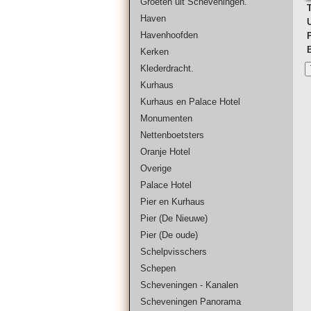
Groeten uit Scheveningen.
T
Haven
Havenhoofden
Kerken
Klederdracht.
Kurhaus
Kurhaus en Palace Hotel
Monumenten
Nettenboetsters
Oranje Hotel
Overige
Palace Hotel
Pier en Kurhaus
Pier (De Nieuwe)
Pier (De oude)
Schelpvisschers
Schepen
Scheveningen - Kanalen
Scheveningen Panorama