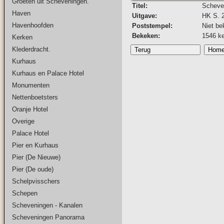
Groeten uit Scheveningen.
Titel:
Scheve
Haven
Uitgave:
HK S. 
Havenhoofden
Poststempel:
Niet be
Bekeken:
1546 k
Kerken
Klederdracht.
Kurhaus
Kurhaus en Palace Hotel
Monumenten
Nettenboetsters
Oranje Hotel
Overige
Palace Hotel
Pier en Kurhaus
Pier (De Nieuwe)
Pier (De oude)
Schelpvisschers
Schepen
Scheveningen - Kanalen
Scheveningen Panorama