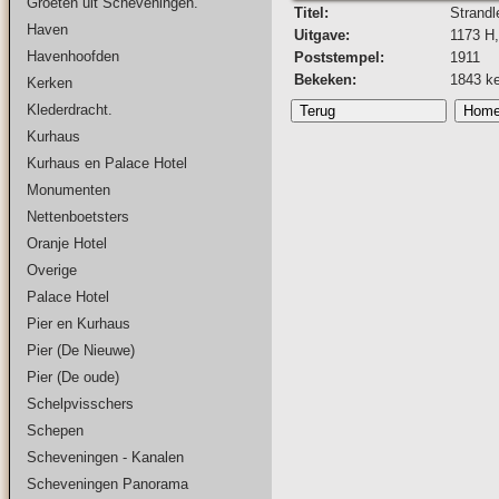
Groeten uit Scheveningen.
Titel:
Strandl
Haven
Uitgave:
1173 H,
Havenhoofden
Poststempel:
1911
Bekeken:
1843 k
Kerken
Klederdracht.
Kurhaus
Kurhaus en Palace Hotel
Monumenten
Nettenboetsters
Oranje Hotel
Overige
Palace Hotel
Pier en Kurhaus
Pier (De Nieuwe)
Pier (De oude)
Schelpvisschers
Schepen
Scheveningen - Kanalen
Scheveningen Panorama