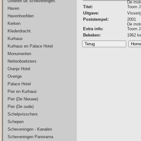
Groeten uit Scheveningen.
De moto
Titel:
Toorn J
Haven
Uitgave:
Visser
Havenhoofden
Poststempel:
2001
Kerken
De moto
Extra info:
Toorn J
Klederdracht.
Bekeken:
1962 k
Kurhaus
Kurhaus en Palace Hotel
Monumenten
Nettenboetsters
Oranje Hotel
Overige
Palace Hotel
Pier en Kurhaus
Pier (De Nieuwe)
Pier (De oude)
Schelpvisschers
Schepen
Scheveningen - Kanalen
Scheveningen Panorama