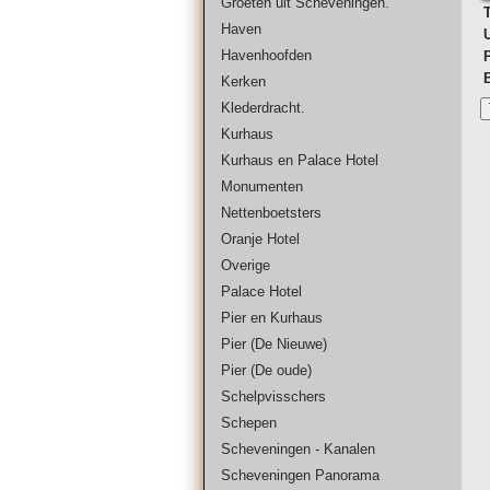
Groeten uit Scheveningen.
T
Haven
Havenhoofden
Kerken
Klederdracht.
Kurhaus
Kurhaus en Palace Hotel
Monumenten
Nettenboetsters
Oranje Hotel
Overige
Palace Hotel
Pier en Kurhaus
Pier (De Nieuwe)
Pier (De oude)
Schelpvisschers
Schepen
Scheveningen - Kanalen
Scheveningen Panorama