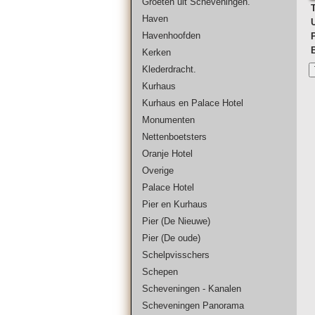
Groeten uit Scheveningen.
T
Haven
Havenhoofden
Kerken
Klederdracht.
Kurhaus
Kurhaus en Palace Hotel
Monumenten
Nettenboetsters
Oranje Hotel
Overige
Palace Hotel
Pier en Kurhaus
Pier (De Nieuwe)
Pier (De oude)
Schelpvisschers
Schepen
Scheveningen - Kanalen
Scheveningen Panorama