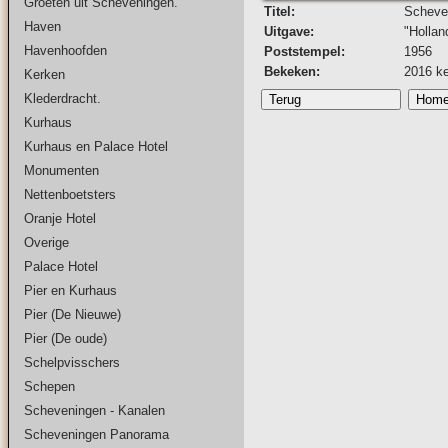
Groeten uit Scheveningen.
Titel:
Scheven
Haven
Uitgave:
"Hollan
Havenhoofden
Poststempel:
1956
Bekeken:
2016 k
Kerken
Klederdracht.
Kurhaus
Kurhaus en Palace Hotel
Monumenten
Nettenboetsters
Oranje Hotel
Overige
Palace Hotel
Pier en Kurhaus
Pier (De Nieuwe)
Pier (De oude)
Schelpvisschers
Schepen
Scheveningen - Kanalen
Scheveningen Panorama