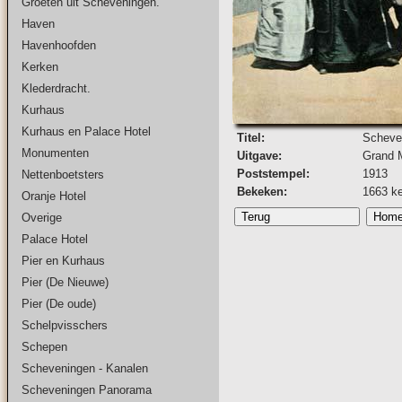
Groeten uit Scheveningen.
Haven
Havenhoofden
Kerken
Klederdracht.
Kurhaus
Kurhaus en Palace Hotel
Titel:
Scheve
Monumenten
Uitgave:
Grand M
Poststempel:
1913
Nettenboetsters
Bekeken:
1663 k
Oranje Hotel
Overige
Palace Hotel
Pier en Kurhaus
Pier (De Nieuwe)
Pier (De oude)
Schelpvisschers
Schepen
Scheveningen - Kanalen
Scheveningen Panorama