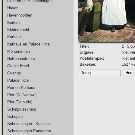
Groeten uit Scheveningen.
Haven
Havenhoofden
Kerken
Klederdracht.
Kurhaus
Kurhaus en Palace Hotel
Titel:
B. Sjo
Monumenten
Uitgave:
Niet ve
Poststempel:
Niet be
Nettenboetsters
Bekeken:
1627 k
Oranje Hotel
Overige
Palace Hotel
Pier en Kurhaus
Pier (De Nieuwe)
Pier (De oude)
Schelpvisschers
Schepen
Scheveningen - Kanalen
Scheveningen Panorama