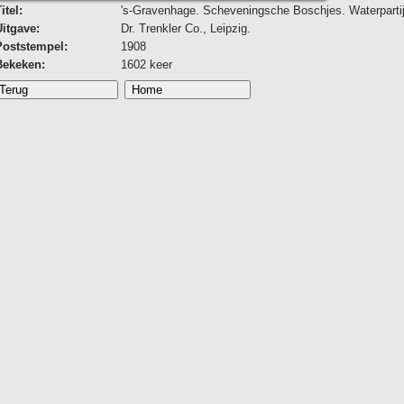
itel:
's-Gravenhage. Scheveningsche Boschjes. Waterpartij
Uitgave:
Dr. Trenkler Co., Leipzig.
Poststempel:
1908
Bekeken:
1602 keer