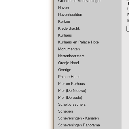
Groeten uit Scheveningen.
T
Haven
Havenhoofden
Kerken
Klederdracht.
Kurhaus
Kurhaus en Palace Hotel
Monumenten
Nettenboetsters
Oranje Hotel
Overige
Palace Hotel
Pier en Kurhaus
Pier (De Nieuwe)
Pier (De oude)
Schelpvisschers
Schepen
Scheveningen - Kanalen
Scheveningen Panorama