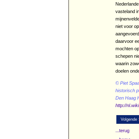
Nederlande
vasteland i
mijnenveld
niet voor o
aangevoerd
daarvoor e
mochten op 
schepen ni
waarin zow
© Piet Spa
historisch p
http://nl.wi
Volgende
...terug