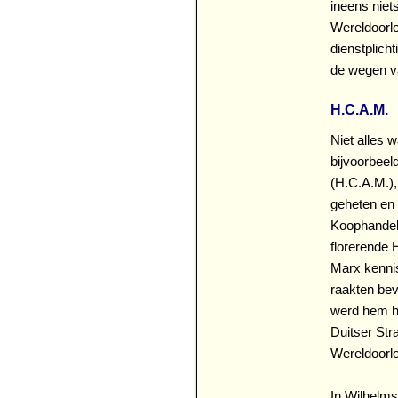
ineens niet
Wereldoorlo
dienstplich
de wegen va
H.C.A.M.
Niet alles w
bijvoorbeel
(H.C.A.M.)
geheten en 
Koophandel
florerende 
Marx kennis
raakten bev
werd hem h
Duitser Str
Wereldoorlo
In Wilhelms