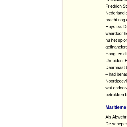
Friedrich S
Nederland g
bracht nog
Huystee. De
waardoor he
nu het spio
gefinancierd
Haag, en di
IJmuiden. H
Daarnaast t
– had benad
Noordzeevis
wat ondoorz
betrokken bi
Maritieme
Als Abwehr
De schepen