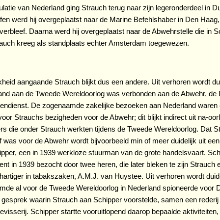
ulatie van Nederland ging Strauch terug naar zijn legeronderdeel in Du
en werd hij overgeplaatst naar de Marine Befehlshaber in Den Haag,
erbleef. Daarna werd hij overgeplaatst naar de Abwehrstelle die in 
rauch kreeg als standplaats echter Amsterdam toegewezen.
kheid aangaande Strauch blijkt dus een andere. Uit verhoren wordt dui
aand aan de Tweede Wereldoorlog was verbonden aan de Abwehr, de 
ngendienst. De zogenaamde zakelijke bezoeken aan Nederland waren 
oor Strauchs bezigheden voor de Abwehr; dit blijkt indirect uit na-oo
 die onder Strauch werkten tijdens de Tweede Wereldoorlog. Dat St
ef was voor de Abwehr wordt bijvoorbeeld min of meer duidelijk uit ee
pper, een in 1939 werkloze stuurman van de grote handelsvaart. Sc
t in 1939 bezocht door twee heren, die later bleken te zijn Strauch 
artiger in tabakszaken, A.M.J. van Huystee. Uit verhoren wordt duide
mde al voor de Tweede Wereldoorlog in Nederland spioneerde voor D
gesprek waarin Strauch aan Schipper voorstelde, samen een rederij 
visserij. Schipper startte vooruitlopend daarop bepaalde aktiviteiten,