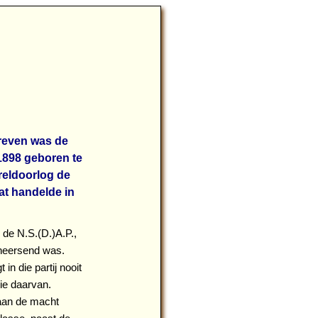
reven was de
1898 geboren te
reldoorlog de
at handelde in
, de N.S.(D.)A.P.,
enheersend was.
in die partij nooit
ie daarvan.
 aan de macht