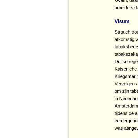
kwam, daarv
arbeiderskl
Visum
Strauch tr
afkomstig w
tabaksbeur
tabakszaken
Duitse rege
Kaiserliche
Kriegsmarin
Vervolgens 
om zijn tab
in Nederlan
Amsterdam t
tijdens de 
eerdergeno
was aangev