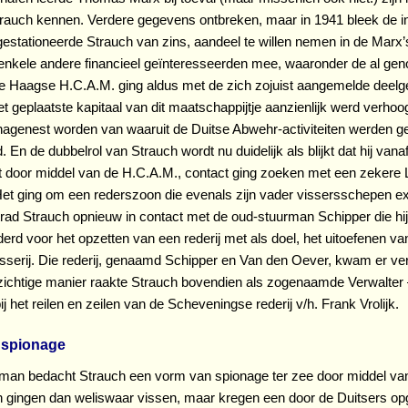
trauch kennen. Verdere gegevens ontbreken, maar in 1941 bleek de i
estationeerde Strauch van zins, aandeel te willen nemen in de Marx’
 enkele andere financieel geïnteresseerden mee, waaronder de al g
 Haagse H.C.A.M. ging aldus met de zich zojuist aangemelde deelge
t geplaatste kapitaal van dit maatschappijtje aanzienlijk werd verhoo
nagenest worden van waaruit de Duitse Abwehr-activiteiten werden g
. En de dubbelrol van Strauch wordt nu duidelijk als blijkt dat hij van
t door middel van de H.C.A.M., contact ging zoeken met een zekere L.
et ging om een rederszoon die evenals zijn vader vissersschepen ex
rad Strauch opnieuw in contact met de oud-stuurman Schipper die hij 
erd voor het opzetten van een rederij met als doel, het uitoefenen va
serij. Die rederij, genaamd Schipper en Van den Oever, kwam er ve
ichtige manier raakte Strauch bovendien als zogenaamde Verwalter 
j het reilen en zeilen van de Scheveningse rederij v/h. Frank Vrolijk.
 spionage
man bedacht Strauch een vorm van spionage ter zee door middel va
 gingen dan weliswaar vissen, maar kregen een door de Duitsers op