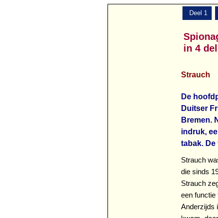
Deel 1
Spiona
in 4 de
Strauch
De hoofdp
Duitser F
Bremen. N
indruk, e
tabak. De
Strauch was 
die sinds 19
Strauch zegt
een functie
Anderzijds 