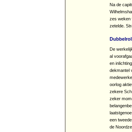
Na de capit
Wilhelmshaf
zes weken v
zetelde. St
Dubbelrol
De werkelij
al voorafg
en inlichti
dekmantel v
medewerkers
oorlog akti
zekere Schi
zeker momen
belangenbeh
laatstgenoe
een tweede 
de Noordzee