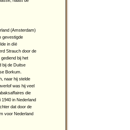
lasse, naast de
erland (Amsterdam)
m gevestigde
de in díé
erd Strauch door de
 gediend bij het
 bij de Duitse
tse Borkum.
, naar hij stelde
verlof was hij veel
abaksaffaires die
i 1940 in Nederland
chter dat door de
um voor Nederland