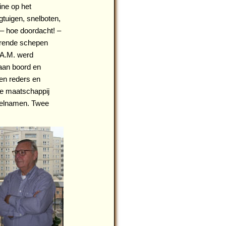
ne op het
gtuigen, snelboten,
– hoe doordacht! –
erende schepen
.A.M. werd
aan boord en
ken reders en
de maatschappij
eelnamen. Twee