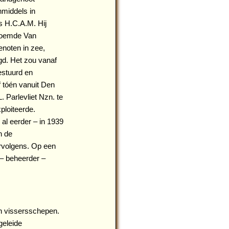
nmiddels in
s H.C.A.M. Hij
enoemde Van
noten in zee,
gd. Het zou vanaf
estuurd en
af tóén vanuit Den
 Parlevliet Nzn. te
ploiteerde.
al eerder – in 1939
n de
rvolgens. Op een
– beheerder –
n vissersschepen.
geleide