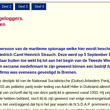
Deel 2
Deel 3
Deel 4
geloggers.
len
ersoon van de maritieme spionage welke hier wordt besch
riedrich Carel Heinrich Strauch. Deze werd op 5 September 
aar buiten toe wekt hij tot aan het begin van de Tweede We
en eerzame medefirmant te zijn geweest binnen een bedrijf d
 firma was eveneens gevestigd te Bremen.
destijds lid van de Nationaal Socialistische (Duitse) Arbeiders Partij
33 als politieke partij onder leiding van Adolf Hitler in Duitsland alle
 van zichzelf dat hij van deze partij lid is geweest vanaf 1933. Hij zegt 
 te hebben bekleed, noch lid te zijn geweest van enige nevenorganisat
is het veelzeggend dat hij in het jaar waarin de N.S.D.A.P. prominent