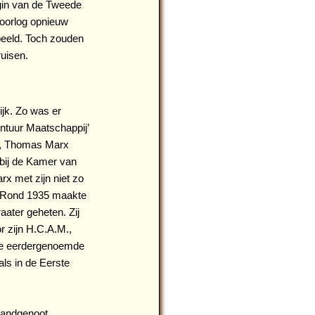
egin van de Tweede
doorlog opnieuw
peeld. Toch zouden
uisen.
ijk. Zo was er
ntuur Maatschappij’
n, Thomas Marx
n bij de Kamer van
x met zijn niet zo
. Rond 1935 maakte
aater geheten. Zij
r zijn H.C.A.M.,
de eerdergenoemde
ls in de Eerste
 landgenoot