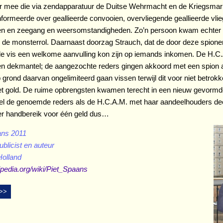
r mee die via zendapparatuur de Duitse Wehrmacht en de Kriegsmari
nformeerde over geallieerde convooien, overvliegende geallieerde vlie
en en zeegang en weersomstandigheden. Zo’n persoon kwam echter 
p de monsterrol. Daarnaast doorzag Strauch, dat de door deze spion
e vis een welkome aanvulling kon zijn op iemands inkomen. De H.C
en dekmantel; de aangezochte reders gingen akkoord met een spion 
grond daarvan ongelimiteerd gaan vissen terwijl dit voor niet betrok
et gold. De ruime opbrengsten kwamen terecht in een nieuw gevorm
el de genoemde reders als de H.C.A.M. met haar aandeelhouders d
ans 2011
ublicist en auteur
kipedia.org/wiki/Piet_Spaans
 >>