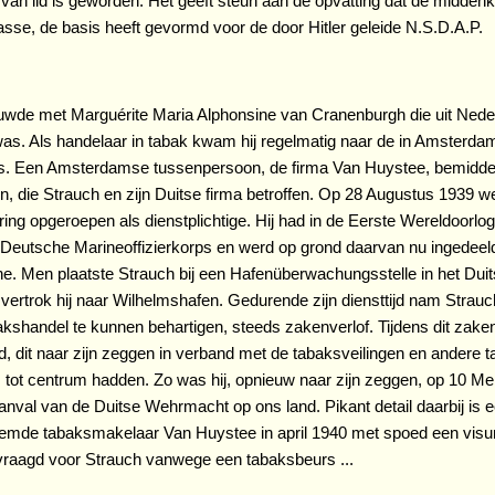
an lid is geworden. Het geeft steun aan de opvatting dat de middenk
asse, de basis heeft gevormd voor de door Hitler geleide N.S.D.A.P.
ouwde met Marguérite Maria Alphonsine van Cranenburgh die uit Ned
as. Als handelaar in tabak kwam hij regelmatig naar de in Amsterda
s. Een Amsterdamse tussenpersoon, de firma Van Huystee, bemiddel
, die Strauch en zijn Duitse firma betroffen. Op 28 Augustus 1939 w
ring opgeroepen als dienstplichtige. Hij had in de Eerste Wereldoorlog
 Deutsche Marineoffizierkorps en werd op grond daarvan nu ingedeeld
e. Men plaatste Strauch bij een Hafenüberwachungsstelle in het Dui
vertrok hij naar Wilhelmshafen. Gedurende zijn diensttijd nam Strauch
akshandel te kunnen behartigen, steeds zakenverlof. Tijdens dit zaken
d, dit naar zijn zeggen in verband met de tabaksveilingen en andere t
ot centrum hadden. Zo was hij, opnieuw naar zijn zeggen, op 10 Me
aanval van de Duitse Wehrmacht op ons land. Pikant detail daarbij is e
emde tabaksmakelaar Van Huystee in april 1940 met spoed een vis
raagd voor Strauch vanwege een tabaksbeurs ...