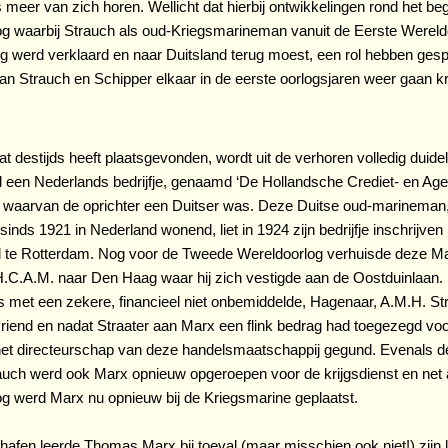
s meer van zich horen. Wellicht dat hierbij ontwikkelingen rond het b
g waarbij Strauch als oud-Kriegsmarineman vanuit de Eerste Werel
tig werd verklaard en naar Duitsland terug moest, een rol hebben ges
n Strauch en Schipper elkaar in de eerste oorlogsjaren weer gaan kr
at destijds heeft plaatsgevonden, wordt uit de verhoren volledig duidel
d een Nederlands bedrijfje, genaamd ‘De Hollandsche Crediet- en Age
, waarvan de oprichter een Duitser was. Deze Duitse oud-marinema
sinds 1921 in Nederland wonend, liet in 1924 zijn bedrijfje inschrijve
 te Rotterdam. Nog voor de Tweede Wereldoorlog verhuisde deze Mar
H.C.A.M. naar Den Haag waar hij zich vestigde aan de Oostduinlaan
 met een zekere, financieel niet onbemiddelde, Hagenaar, A.M.H. Str
riend en nadat Straater aan Marx een flink bedrag had toegezegd voo
et directeurschap van deze handelsmaatschappij gegund. Evenals 
auch werd ook Marx opnieuw opgeroepen voor de krijgsdienst en net a
g werd Marx nu opnieuw bij de Kriegsmarine geplaatst.
hafen leerde Thomas Marx bij toeval (maar misschien ook niet!) zijn