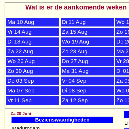
Wat is er de aankomende weken 
Ma 10 Aug
Di 11 Aug
Wo 1
Vr 14 Aug
Za 15 Aug
Zo 1
Di 18 Aug
Wo 19 Aug
Do 2
Za 22 Aug
Zo 23 Aug
Ma 2
Wo 26 Aug
Do 27 Aug
Vr 2
Zo 30 Aug
Ma 31 Aug
Di 0
Do 03 Sep
Vr 04 Sep
Za 0
Ma 07 Sep
Di 08 Sep
Wo 0
Vr 11 Sep
Za 12 Sep
Zo 1
Za 20 Juni
Bezienswaardigheden
L
Madurodam