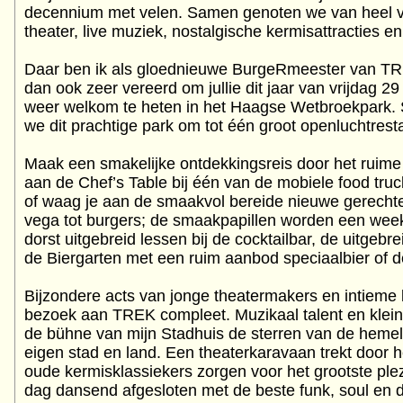
decennium met velen. Samen genoten we van heel ve
theater, live muziek, nostalgische kermisattracties e
Daar ben ik als gloednieuwe BurgeRmeester van TRE
dan ook zeer vereerd om jullie dit jaar van vrijdag 
weer welkom te heten in het Haagse Wetbroekpark. 
we dit prachtige park om tot één groot openluchtrest
Maak een smakelijke ontdekkingsreis door het ruime
aan de Chef’s Table bij één van de mobiele food truc
of waag je aan de smaakvol bereide nieuwe gerechte
vega tot burgers; de smaakpapillen worden een week
dorst uitgebreid lessen bij de cocktailbar, de uitgebre
de Biergarten met een ruim aanbod speciaalbier of 
Bijzondere acts van jonge theatermakers en intieme
bezoek aan TREK compleet. Muzikaal talent en klei
de bühne van mijn Stadhuis de sterren van de hemel 
eigen stad en land. Een theaterkaravaan trekt door h
oude kermisklassiekers zorgen voor het grootste plez
dag dansend afgesloten met de beste funk, soul en da