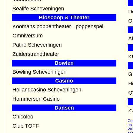
Sealife Scheveningen
D
Bioscoop & Theater
O
Koomans poppentheater - poppenspel
Omniversum
A
Pathe Scheveningen
Zuiderstrandtheater
K
Bowlen
Bowling Scheveningen
G
Casino
H
Hollandcasino Scheveningen
Hommerson Casino
Dansen
Z
Chicoleo
Con
Club TOFF
op 
Wil