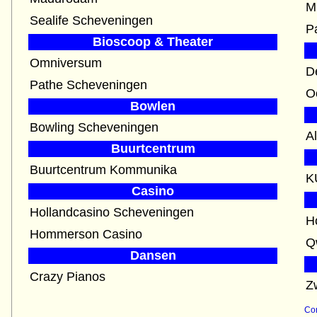
M
Sealife Scheveningen
P
Bioscoop & Theater
Omniversum
D
Pathe Scheveningen
O
Bowlen
Bowling Scheveningen
A
Buurtcentrum
Buurtcentrum Kommunika
K
Casino
Hollandcasino Scheveningen
H
Hommerson Casino
Dansen
Crazy Pianos
Z
Con