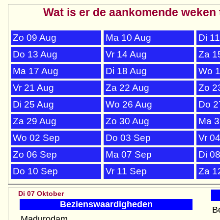
Wat is er de aankomende weken 
Zo 09 Aug
Ma 10 Aug
Di 1
Do 13 Aug
Vr 14 Aug
Za 1
Ma 17 Aug
Di 18 Aug
Wo 1
Vr 21 Aug
Za 22 Aug
Zo 2
Di 25 Aug
Wo 26 Aug
Do 2
Za 29 Aug
Zo 30 Aug
Ma 3
Wo 02 Sep
Do 03 Sep
Vr 0
Zo 06 Sep
Ma 07 Sep
Di 0
Do 10 Sep
Vr 11 Sep
Za 1
Di 07 Oktober
Bezienswaardigheden
B
Madurodam