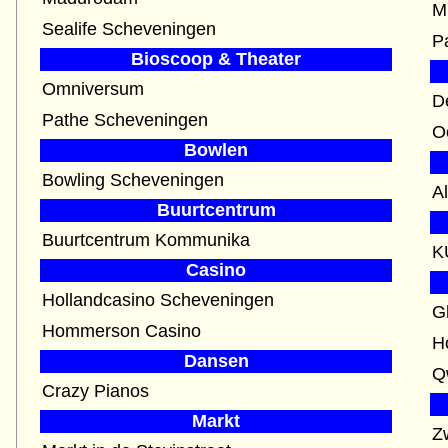
M
Sealife Scheveningen
P
Bioscoop & Theater
Omniversum
D
Pathe Scheveningen
O
Bowlen
Bowling Scheveningen
A
Buurtcentrum
Buurtcentrum Kommunika
K
Casino
Hollandcasino Scheveningen
G
Hommerson Casino
H
Dansen
Crazy Pianos
Markt
Z