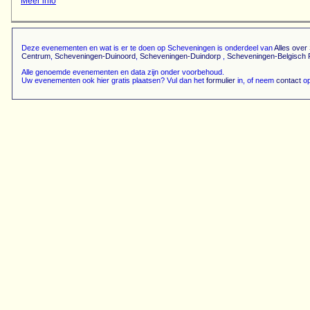
Meer info
Deze evenementen en wat is er te doen op Scheveningen is onderdeel van
Alles ove
Centrum
,
Scheveningen-Duinoord
,
Scheveningen-Duindorp
,
Scheveningen-Belgisch 
Alle genoemde evenementen en data zijn onder voorbehoud.
Uw evenementen ook hier gratis plaatsen? Vul dan het
formulier
in, of neem
contact
op