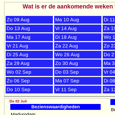
Wat is er de aankomende weken 
Zo 09 Aug
Ma 10 Aug
Di 1
Do 13 Aug
Vr 14 Aug
Za 1
Ma 17 Aug
Di 18 Aug
Wo 1
Vr 21 Aug
Za 22 Aug
Zo 2
Di 25 Aug
Wo 26 Aug
Do 2
Za 29 Aug
Zo 30 Aug
Ma 3
Wo 02 Sep
Do 03 Sep
Vr 0
Zo 06 Sep
Ma 07 Sep
Di 0
Do 10 Sep
Vr 11 Sep
Za 1
Do 02 Juli
Bezienswaardigheden
B
Madurodam