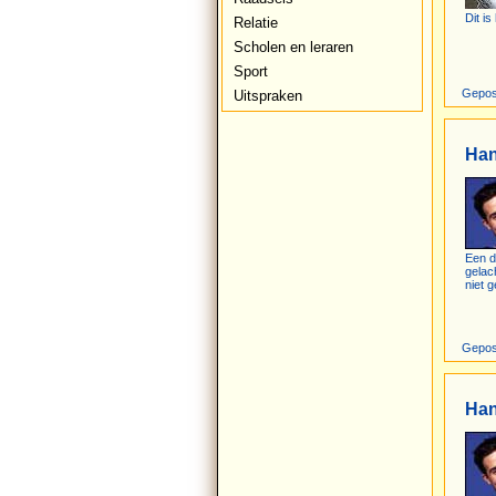
Dit is
Relatie
Scholen en leraren
Sport
Gepos
Uitspraken
Ha
Een d
gelac
niet g
Gepos
Ha