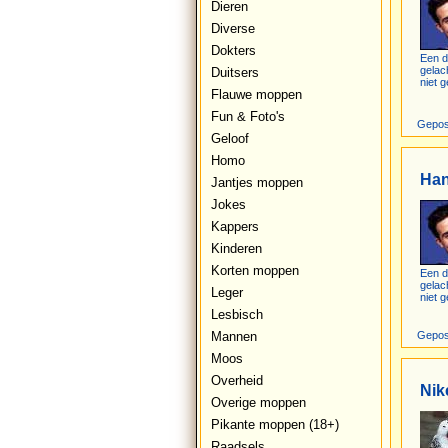
Dieren
Diverse
Dokters
Een d
gelac
Duitsers
niet g
Flauwe moppen
Fun & Foto's
Gepos
Geloof
Homo
Ha
Jantjes moppen
Jokes
Kappers
Kinderen
Korten moppen
Een d
gelac
Leger
niet g
Lesbisch
Mannen
Gepos
Moos
Overheid
Ni
Overige moppen
Pikante moppen (18+)
Raadsels