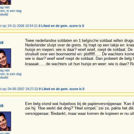
ag niet
hen, is een dag
eleefd
t op: 24-11-2008 10:54:21
0 Liked en de gem. score is 0
Twee nederlandse soldaten en 1 belgische soldaat willen drug
ns
Nederlander sluipt over de grens. hij trapt op een takje en: kr
huisje en roepen: wie is daar? woef woef, roept de soldaat. De 
struikelt over een boomwortel en: plofffff..... De wachters kom
wie is daar? woef woef roept de soldaat. Dan probeert de belg h
kraaaak..... de wachters uit hun huisje en weer: wie is daar?
ag niet
hen, is een dag
eleefd
t op: 04-06-2007 18:27:22
0 Liked en de gem. score is 0
Een belg stond wat hulpeloos bij de papierversnipperaar. 'Kan i
ns
zei hij. 'Hoe werkt dat ding?' 'Heel simpel,' zei ze, pakte het d
versnipperaar. 'Bedankt, maar waar komen de kopieen er nu ui
ag niet