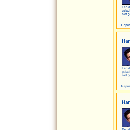
Een d
gelac
niet g
Gepos
Ha
Een d
gelac
niet g
Gepos
Ha
Een d