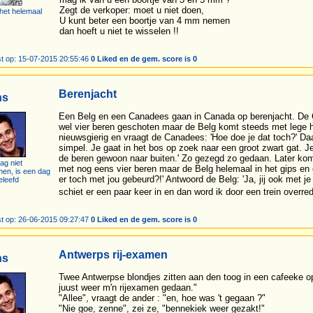
Zegt de verkoper: moet u niet doen,
 het helemaal
U kunt beter een boortje van 4 mm nemen
dan hoeft u niet te wisselen !!
t op: 15-07-2015 20:55:46
0 Liked en de gem. score is 0
Berenjacht
ns
Een Belg en een Canadees gaan in Canada op berenjacht. De C
wel vier beren geschoten maar de Belg komt steeds met lege h
nieuwsgierig en vraagt de Canadees: 'Hoe doe je dat toch?' D
simpel. Je gaat in het bos op zoek naar een groot zwart gat. Je
de beren gewoon naar buiten.' Zo gezegd zo gedaan. Later ko
ag niet
met nog eens vier beren maar de Belg helemaal in het gips en 
hen, is een dag
er toch met jou gebeurd?!' Antwoord de Belg: 'Ja, jij ook met j
eleefd
schiet er een paar keer in en dan word ik door een trein overre
t op: 26-06-2015 09:27:47
0 Liked en de gem. score is 0
Antwerps rij-examen
ns
Twee Antwerpse blondjes zitten aan den toog in een cafeeke op
juust weer m'n rijexamen gedaan."
"Allee", vraagt de ander : "en, hoe was 't gegaan ?"
"Nie goe, zenne", zei ze, "bennekiek weer gezakt!"