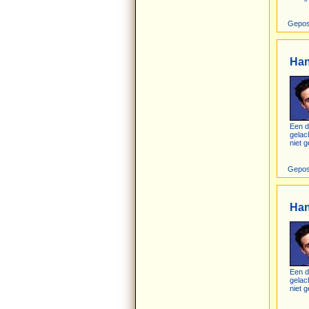
Gepos
Ha
Een d
gelac
niet g
Gepos
Ha
Een d
gelac
niet g