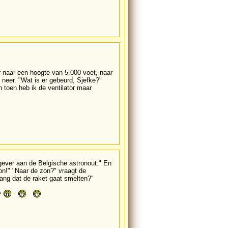
er naar een hoogte van 5.000 voet, naar
j neer. "Wat is er gebeurd, Sjefke?"
n toen heb ik de ventilator maar
gever aan de Belgische astronout:" En
on!" "Naar de zon?" vraagt de
bang dat de raket gaat smelten?"
!"