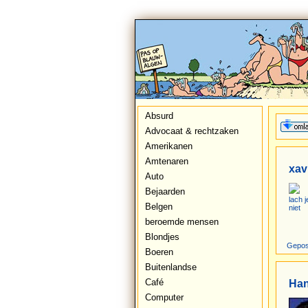
Absurd
Advocaat & rechtzaken
Amerikanen
Amtenaren
xav
Auto
Bejaarden
lach j
Belgen
niet
beroemde mensen
Blondjes
Gepos
Boeren
Buitenlandse
Café
Ha
Computer