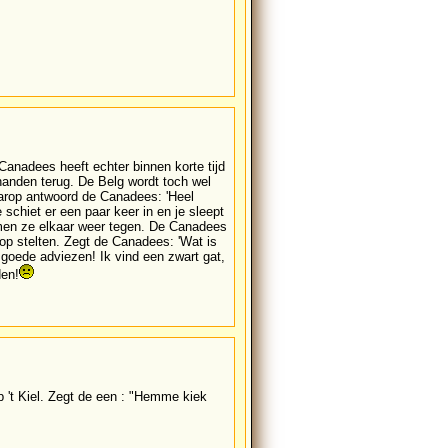
anadees heeft echter binnen korte tijd
anden terug. De Belg wordt toch wel
aarop antwoord de Canadees: 'Heel
 schiet er een paar keer in en je sleept
men ze elkaar weer tegen. De Canadees
op stelten. Zegt de Canadees: 'Wat is
e goede adviezen! Ik vind een zwart gat,
den!
 't Kiel. Zegt de een : "Hemme kiek