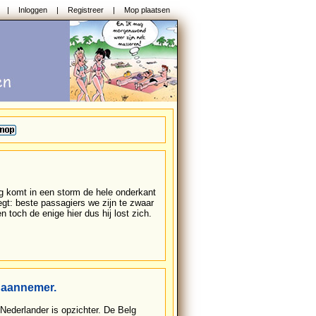
|
Inloggen
|
Registreer
|
Mop plaatsen
uig komt in een storm de hele onderkant
zegt: beste passagiers we zijn te zwaar
 toch de enige hier dus hij lost zich.
 aannemer.
ederlander is opzichter. De Belg