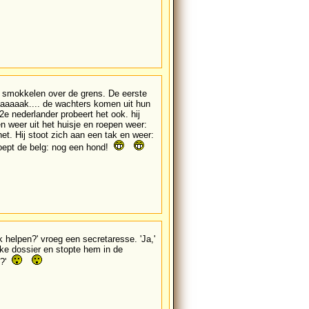
s smokkelen over de grens. De eerste
aaaaaaak.... de wachters komen uit hun
2e nederlander probeert het ook. hij
en weer uit het huisje en roepen weer:
et. Hij stoot zich aan een tak en weer:
 Roept de belg: nog een hond!
k helpen?' vroeg een secretaresse. 'Ja,'
ikke dossier en stopte hem in de
t?'