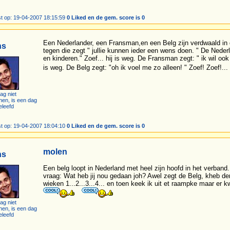
t op: 19-04-2007 18:15:59
0 Liked en de gem. score is 0
Een Nederlander, een Fransman,en een Belg zijn verdwaald in
ns
tegen die zegt " jullie kunnen ieder een wens doen. " De Nederl
en kinderen." Zoef... hij is weg. De Fransman zegt: " ik wil ook
is weg. De Belg zegt: "oh ik voel me zo alleen! " Zoef! Zoef!..
ag niet
hen, is een dag
eleefd
t op: 19-04-2007 18:04:10
0 Liked en de gem. score is 0
molen
ns
Een belg loopt in Nederland met heel zijn hoofd in het verband
vraag: Wat heb jij nou gedaan joh? Awel zegt de Belg, kheb den
wieken 1...2...3...4... en toen keek ik uit et raampke maar er 
ag niet
hen, is een dag
eleefd