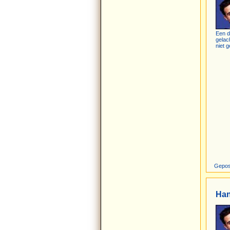
Een d
gelac
niet g
Gepos
Ha