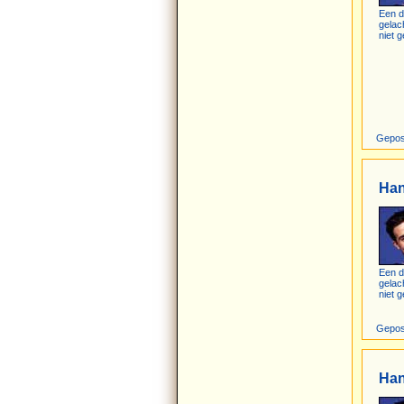
Een d
gelac
niet g
Gepos
Ha
Een d
gelac
niet g
Gepos
Ha