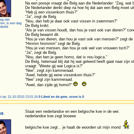
Na een poosje vraagt die Belg aan die Nederlander: “Zeg, wat 
De Nederlander denkt diep na hoe hij dat aan een Belg moet ui
“Heb jij een vissenkom thuis?”
“Ja”, zegt de Belg.
ag niet
“Nou, dan heb je daar ook vast vissen in zwemmen?”
hen, is een dag
De Belg knikt.
eleefd
“Als je van vissen houdt, dan hou je vast ook van dieren?” con
De Belg beaamt dit.
“Hou je van dieren, dan hou je vast ook van mensen?” zegt de
“Hmmm hmmmm” zegt de Belg.
“Hou je van mensen, dan hou je ook wel van vrouwen toch?”
“Ja”, zegt de Belg.
“Nou, dan ben je geen homo, dat is nou logica.”
De Belg, helemaal blij dat hij wat geleerd heeft gaat naar zij
vraagt: “Weete gij wat Logica is?”
“Nee”, zegt zijn kammeraad.
“Awel, hebde gij eene vissenkom thuis?”
“Nee” zegt zijn kammeraad.
“Awel, dan zijde gij homo!!”
t op: 11-10-2010 13:01:16
0 Liked en de gem. score is 0
Staat een nederlandse en een belgische koe in de wei.
ns
nederlandse koe zegt booeee
belgische koe zegt... je haalt de woorden uit mijn mond