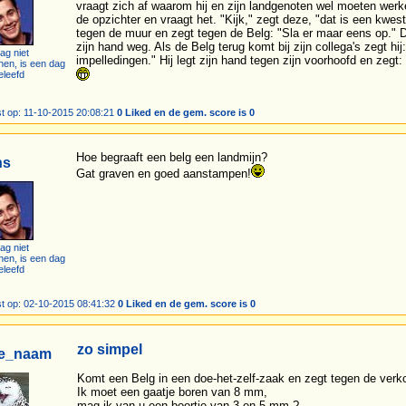
vraagt zich af waarom hij en zijn landgenoten wel moeten werke
de opzichter en vraagt het. "Kijk," zegt deze, "dat is een kwestie
tegen de muur en zegt tegen de Belg: "Sla er maar eens op." De
zijn hand weg. Als de Belg terug komt bij zijn collega's zegt hi
ag niet
impelledingen." Hij legt zijn hand tegen zijn voorhoofd en zegt
hen, is een dag
eleefd
t op: 11-10-2015 20:08:21
0 Liked en de gem. score is 0
Hoe begraaft een belg een landmijn?
ns
Gat graven en goed aanstampen!
ag niet
hen, is een dag
eleefd
t op: 02-10-2015 08:41:32
0 Liked en de gem. score is 0
zo simpel
ke_naam
Komt een Belg in een doe-het-zelf-zaak en zegt tegen de verk
Ik moet een gaatje boren van 8 mm,
mag ik van u een boortje van 3 en 5 mm ?