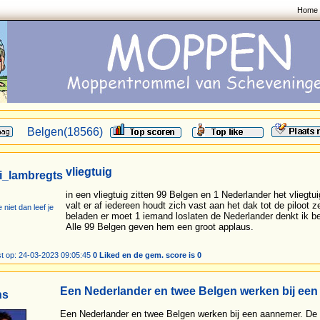
Home
Belgen(18566)
vliegtuig
i_lambregts
in een vliegtuig zitten 99 Belgen en 1 Nederlander het vliegt
valt er af iedereen houdt zich vast aan het dak tot de piloot 
e niet dan leef je
beladen er moet 1 iemand loslaten de Nederlander denkt ik ben
Alle 99 Belgen geven hem een groot applaus.
t op: 24-03-2023 09:05:45
0 Liked en de gem. score is 0
Een Nederlander en twee Belgen werken bij een
ns
Een Nederlander en twee Belgen werken bij een aannemer. De N