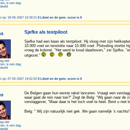
hen, is een dag
eleefd
t op: 18-05-2007 19:39:21
0 Liked en de gem. score is 0
Sjefke als testpiloot
ns
Sjefke had een baan als testpiloot. Hij vloog met zijn helikopt
10.000 voet en tenslotte naar 15.000 voet. Plotseling stortte hi
vroeg de kolonel. "Het werd te koud daarboven," zei Sjefke, "e
uitgezet."
ag niet
hen, is een dag
eleefd
t op: 07-05-2007 19:02:02
0 Liked en de gem. score is 0
De Belgen gaan hun eerste raket lanceren. Vraagt een verslag
ns
waar gaat de reis naar toe?" Zegt de Belg: "Wij gaan naar de z
verslaggever, "Maar daar is het toch veel te heet. Bent u niet 
Belg: " Wij zijn natuurlijk niet gek. We gaan namelijk 's nachts
ag niet
hen, is een dag
eleefd