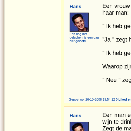
Een vrouw 
Hans
haar man:
" Ik heb ge
Een dag niet
gelachen, is een dag
"Ja " zegt
niet geleefd
" Ik heb g
Waarop zijn
" Nee " ze
Gepost op: 26-10-2008 19:54:12
0 Liked e
Een man en
Hans
wijn te dri
Zegt de man