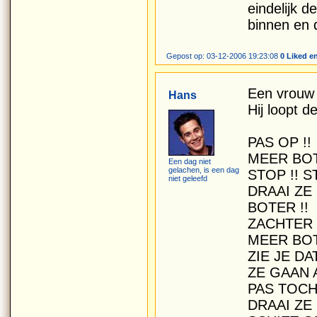
eindelijk d
binnen en d
Gepost op: 03-12-2006 19:23:08
0 Liked e
Een vrouw 
Hans
Hij loopt 
PAS OP !!
MEER BOT
Een dag niet
gelachen, is een dag
STOP !! S
niet geleefd
DRAAI ZE 
BOTER !!
ZACHTER !
MEER BOT
ZIE JE DA
ZE GAAN 
PAS TOCH 
DRAAI ZE 