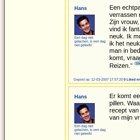
Een echtpa
Hans
verrassen 
Zijn vrouw,
vind ik fan
neuk. Ik m
Een dag niet
gelachen, is een dag
ik het neu
niet geleefd
man in bed
komt, vraa
Reizen."
Gepost op: 12-03-2007 17:57:20
0 Liked e
Er komt ee
Hans
pillen. Wa
recept van
van mijn v
Een dag niet
gelachen, is een dag
niet geleefd