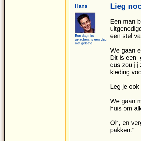
Lieg noo
Hans
Een man be
uitgenodig
een stel va
Een dag niet
gelachen, is een dag
niet geleefd
We gaan e
Dit is een
dus zou jij
kleding vo
Leg je ook
We gaan me
huis om al
Oh, en ver
pakken."