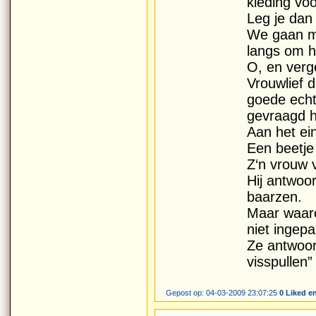
kleding vo
Leg je dan
We gaan me
langs om h
O, en verg
Vrouwlief d
goede echt
gevraagd h
Aan het ei
Een beetje 
Z‘n vrouw 
Hij antwoo
baarzen.
Maar waaro
niet ingepa
Ze antwoord
visspullen
Gepost op: 04-03-2009 23:07:25
0 Liked e