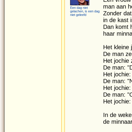
man aan he
Een dag niet
gelachen, is een dag
Zonder dat
niet geleefd
in de kast 
Dan komt h
haar minna
Het kleine 
De man zegt
Het jochie 
De man: "Da
Het jochie:
De man: "N
Het jochie:
De man: "O
Het jochie:
In de weke
de minnaar