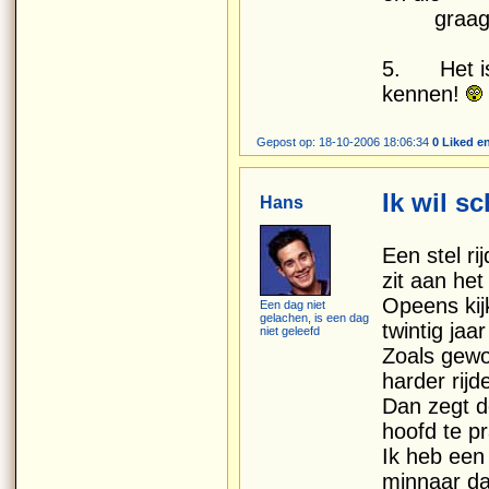
graag me
5. Het is 
kennen!
Gepost op: 18-10-2006 18:06:34
0 Liked e
Ik wil s
Hans
Een stel r
zit aan het
Opeens kijk
Een dag niet
gelachen, is een dag
twintig jaa
niet geleefd
Zoals gewo
harder rij
Dan zegt de
hoofd te pr
Ik heb een 
minnaar dan