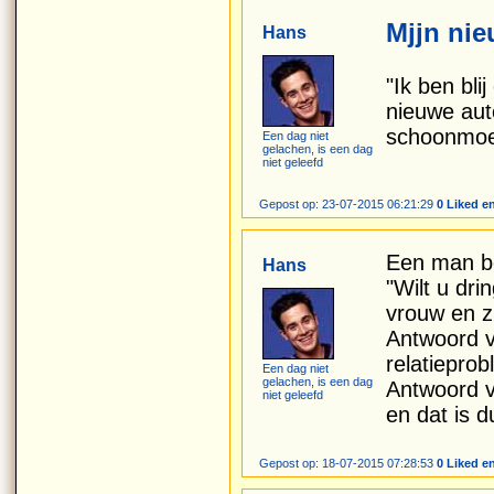
Mjjn nie
Hans
"Ik ben bl
nieuwe auto
schoonmoed
Een dag niet
gelachen, is een dag
niet geleefd
Gepost op: 23-07-2015 06:21:29
0 Liked e
Een man bel
Hans
"Wilt u dr
vrouw en zi
Antwoord va
relatiepro
Een dag niet
gelachen, is een dag
Antwoord va
niet geleefd
en dat is 
Gepost op: 18-07-2015 07:28:53
0 Liked e