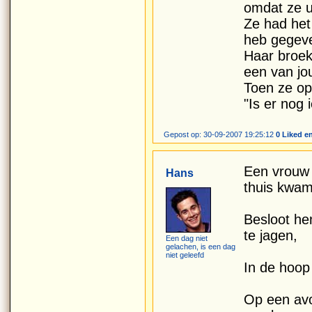
omdat ze u
Ze had het 
heb gegeven
Haar broek
een van jou
Toen ze op
"Is er nog 
Gepost op: 30-09-2007 19:25:12
0 Liked e
Een vrouw 
Hans
thuis kwam
Besloot hem
te jagen,
Een dag niet
gelachen, is een dag
niet geleefd
In de hoop 
Op een avo