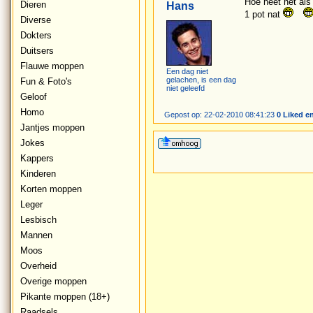
Hoe heet het als 
Dieren
Hans
1 pot nat
Diverse
Dokters
Duitsers
Flauwe moppen
Een dag niet
gelachen, is een dag
Fun & Foto's
niet geleefd
Geloof
Homo
Gepost op: 22-02-2010 08:41:23
0 Liked e
Jantjes moppen
Jokes
Kappers
Kinderen
Korten moppen
Leger
Lesbisch
Mannen
Moos
Overheid
Overige moppen
Pikante moppen (18+)
Raadsels