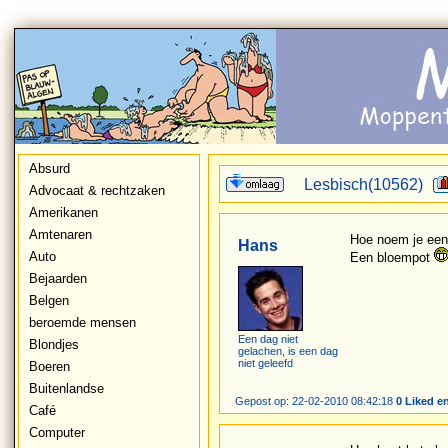
Absurd
Lesbisch(10562)
Advocaat & rechtzaken
Amerikanen
Amtenaren
Hoe noem je een
Hans
Auto
Een bloempot
Bejaarden
Belgen
beroemde mensen
Een dag niet
Blondjes
gelachen, is een dag
niet geleefd
Boeren
Buitenlandse
Gepost op: 22-02-2010 08:42:18
0 Liked e
Café
Computer