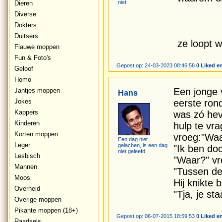
niet
Dieren
Diverse
Dokters
Duitsers
ze loopt 
Flauwe moppen
Fun & Foto's
Gepost op: 24-03-2023 08:46:58
0 Liked e
Geloof
Homo
Een jonge 
Jantjes moppen
Hans
Jokes
eerste ron
Kappers
was zó hev
Kinderen
hulp te vr
Korten moppen
vroeg:"Waa
Een dag niet
Leger
gelachen, is een dag
"Ik ben doo
niet geleefd
Lesbisch
"Waar?" vro
Mannen
"Tussen de
Moos
Hij knikte 
Overheid
"Tja, je st
Overige moppen
Pikante moppen (18+)
Gepost op: 06-07-2015 18:59:53
0 Liked e
Raadsels