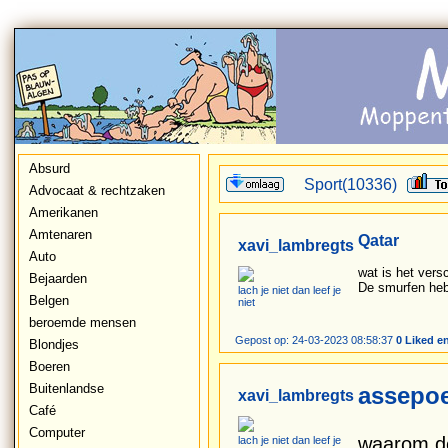
Absurd
Sport(10336)
Advocaat & rechtzaken
Amerikanen
Amtenaren
Qatar
xavi_lambregts
Auto
wat is het vers
Bejaarden
De smurfen heb
lach je niet dan leef je
Belgen
niet
beroemde mensen
Gepost op: 24-03-2023 08:58:37
0 Liked e
Blondjes
Boeren
Buitenlandse
assepoe
xavi_lambregts
Café
Computer
waarom do
lach je niet dan leef je