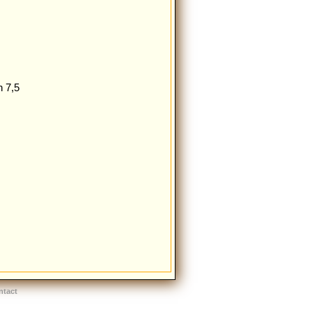
n 7,5
ntact