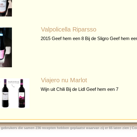
Valpolicella Riparsso
2015 Geef hem een 8 Bij de Sligro Geef hem ee
Viajero nu Marlot
Wijn uit Chili Bij de Lidl Geef hem een 7
 gebrukers die samen 236 recepten hebben geplaatst waarvan zij er 65 laten zien |
Co