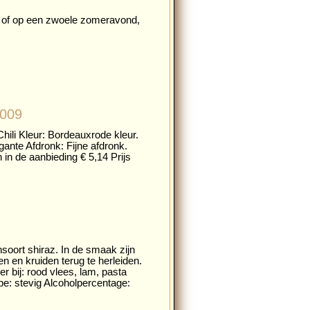
Bbq of op een zwoele zomeravond,
2009
Chili Kleur: Bordeauxrode kleur.
gante Afdronk: Fijne afdronk.
 in de aanbieding € 5,14 Prijs
soort shiraz. In de smaak zijn
 en kruiden terug te herleiden.
r bij: rood vlees, lam, pasta
e: stevig Alcoholpercentage: