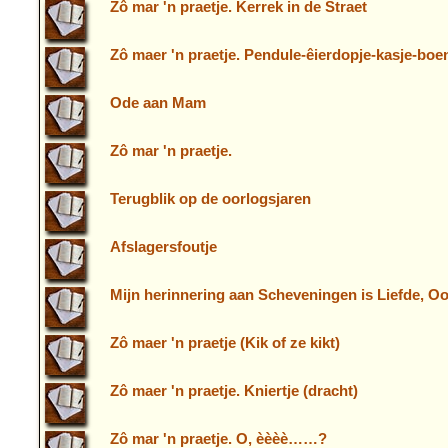
Zô mar 'n praetje. Kerrek in de Straet
Zô maer 'n praetje. Pendule-êierdopje-kasje-bo
Ode aan Mam
Zô mar 'n praetje.
Terugblik op de oorlogsjaren
Afslagersfoutje
Mijn herinnering aan Scheveningen is Liefde, Oo
Zô maer 'n praetje (Kik of ze kikt)
Zô maer 'n praetje. Kniertje (dracht)
Zô mar 'n praetje. O, èèèè……?