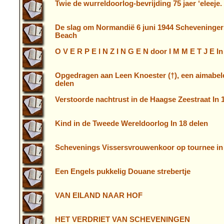
Twie de wurreldoorlog-bevrijding 75 jaer ‘eleeje. 
De slag om Normandië 6 juni 1944 Scheveninger
Beach
O V E R P E I N Z I N G E N door I M M E T J E In
Opgedragen aan Leen Knoester (†), een aimabele
delen
Verstoorde nachtrust in de Haagse Zeestraat In 
Kind in de Tweede Wereldoorlog In 18 delen
Schevenings Vissersvrouwenkoor op tournee in 
Een Engels pukkelig Douane strebertje
VAN EILAND NAAR HOF
HET VERDRIET VAN SCHEVENINGEN