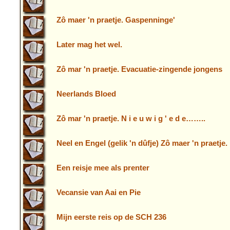
Zô maer 'n praetje. Gaspenninge'
Later mag het wel.
Zô mar 'n praetje. Evacuatie-zingende jongens
Neerlands Bloed
Zô mar 'n praetje. N i e u w i g ' e d e……..
Neel en Engel (gelik 'n dûfje) Zô maer 'n praetje.
Een reisje mee als prenter
Vecansie van Aai en Pie
Mijn eerste reis op de SCH 236