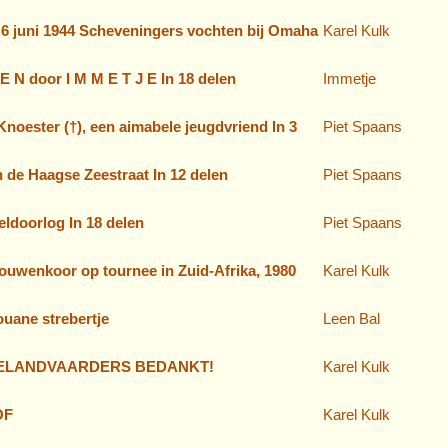
6 juni 1944 Scheveningers vochten bij Omaha
Karel Kulk
 E N door I M M E T J E In 18 delen
Immetje
oester (†), een aimabele jeugdvriend In 3
Piet Spaans
n de Haagse Zeestraat In 12 delen
Piet Spaans
ldoorlog In 18 delen
Piet Spaans
ouwenkoor op tournee in Zuid-Afrika, 1980
Karel Kulk
uane strebertje
Leen Bal
ELANDVAARDERS BEDANKT!
Karel Kulk
OF
Karel Kulk