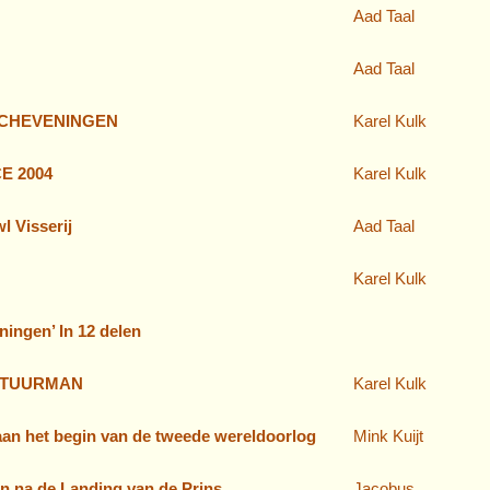
Aad Taal
Aad Taal
SCHEVENINGEN
Karel Kulk
E 2004
Karel Kulk
 Visserij
Aad Taal
Karel Kulk
ningen’ In 12 delen
STUURMAN
Karel Kulk
aan het begin van de tweede wereldoorlog
Mink Kuijt
n na de Landing van de Prins
Jacobus