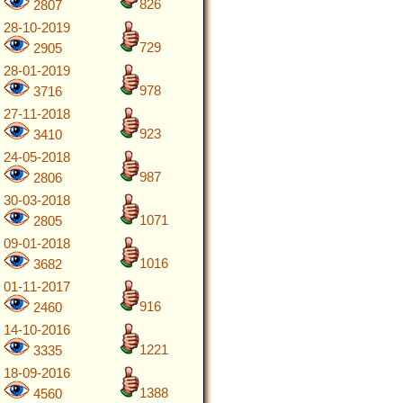
826
2807
28-10-2019
729
2905
28-01-2019
978
3716
27-11-2018
923
3410
24-05-2018
987
2806
30-03-2018
1071
2805
09-01-2018
1016
3682
01-11-2017
916
2460
14-10-2016
1221
3335
18-09-2016
1388
4560