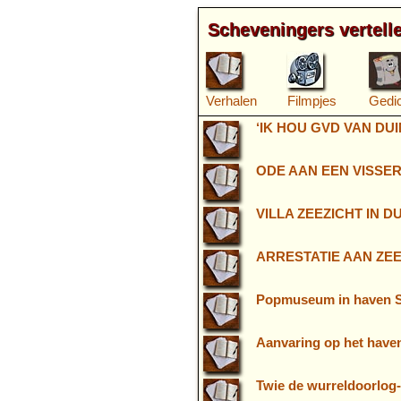
Scheveningers vertell
Verhalen
Filmpjes
Gedi
‘IK HOU GVD VAN DUIN
ODE AAN EEN VISS
VILLA ZEEZICHT IN 
ARRESTATIE AAN ZE
Popmuseum in haven S
Aanvaring op het have
Twie de wurreldoorlog-b