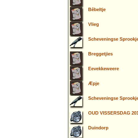
Bêbeltje
Vlieg
Scheveningse Sprookjes
Breggetjies
Eevekkeweere
Æpje
Scheveningse Sprookjes 
OUD VISSERSDAG 20
Duindorp