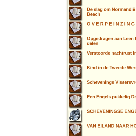
De slag om Normandië 
Beach
O V E R P E I N Z I N G
Opgedragen aan Leen Kn
delen
Verstoorde nachtrust i
Kind in de Tweede Were
Schevenings Vissersvr
Een Engels pukkelig Do
SCHEVENINGSE ENG
VAN EILAND NAAR H