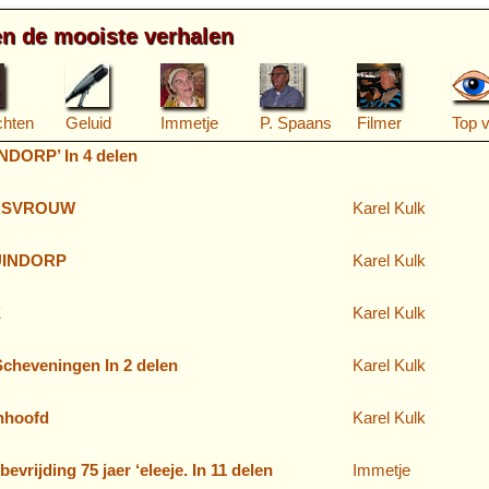
en de mooiste verhalen
chten
Geluid
Immetje
P. Spaans
Filmer
Top 
DORP’ In 4 delen
ERSVROUW
Karel Kulk
DUINDORP
Karel Kulk
E
Karel Kulk
cheveningen In 2 delen
Karel Kulk
nhoofd
Karel Kulk
evrijding 75 jaer ‘eleeje. In 11 delen
Immetje