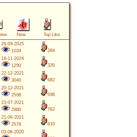
view
New
Top Like
26-09-2025
284
1034
18-11-2024
326
1290
22-12-2021
682
3040
20-12-2021
598
2598
23-07-2021
782
2880
21-06-2021
633
2578
03-06-2020